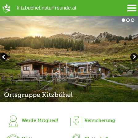
➜ Hauptregion der Seite anspringen
kitzbuehel.naturfreunde.at
Ortsgruppe Kitzbühel
Hochwildalmhütte (1557 m)
Orientierungslauf
Werde Mitglied!
Versicherung